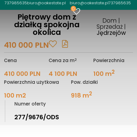
737985635
biuro@oakestate.pl
biuro@oakestate.pl
737985635
0
Piętrowy dom z
Dom |
działką spokojna
Sprzedaż |
okolica
Jędrzejów
410 000 PLN
2
Cena
Cena za m
Powierzchnia
2
410 000 PLN
4 100 PLN
100 m
Powierzchnia użytkowa
Pow. działki
2
100 m2
918 m
Numer oferty
277/9676/ODS