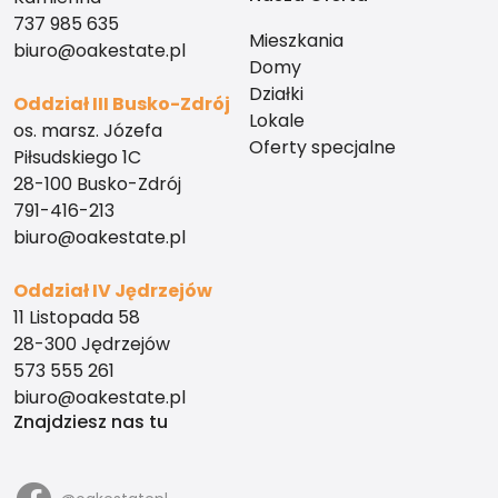
737 985 635
Mieszkania
biuro@oakestate.pl
Domy
Działki
Oddział III Busko-Zdrój
Lokale
os. marsz. Józefa
Oferty specjalne
Piłsudskiego 1C
28-100 Busko-Zdrój
791-416-213
biuro@oakestate.pl
Oddział IV Jędrzejów
11 Listopada 58
28-300 Jędrzejów
573 555 261
biuro@oakestate.pl
Znajdziesz nas tu