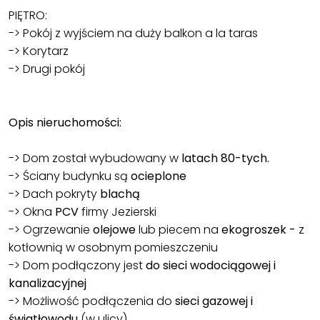
PIĘTRO:
-> Pokój z wyjściem na duży balkon a la taras
-> Korytarz
-> Drugi pokój
Opis nieruchomości:
-> Dom został wybudowany w
latach 80-tych.
-> Ściany budynku są
ocieplone
-> Dach pokryty
blachą
-> Okna
PCV
firmy Jezierski
-> Ogrzewanie
olejowe
lub piecem na
ekogroszek -
z
kotłownią w osobnym pomieszczeniu
-> Dom podłączony jest
do sieci wodociągowej i
kanalizacyjnej
-> Możliwość podłączenia do
sieci gazowej i
światłowodu
(w ulicy)