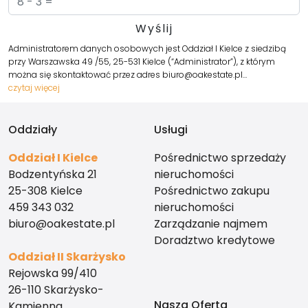
Administratorem danych osobowych jest Oddział I Kielce z siedzibą
przy Warszawska 49 /55, 25-531 Kielce (“Administrator”), z którym
można się skontaktować przez adres biuro@oakestate.pl…
czytaj więcej
Oddziały
Usługi
Oddział I Kielce
Pośrednictwo sprzedaży
Bodzentyńska 21
nieruchomości
25-308 Kielce
Pośrednictwo zakupu
459 343 032
nieruchomości
biuro@oakestate.pl
Zarządzanie najmem
Doradztwo kredytowe
Oddział II Skarżysko
Rejowska 99/410
26-110 Skarżysko-
Nasza Oferta
Kamienna