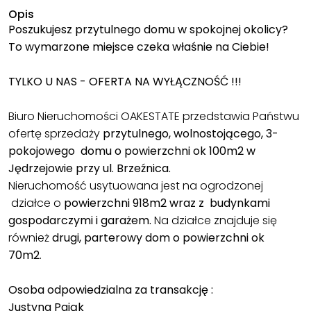
Opis
Poszukujesz przytulnego domu w spokojnej okolicy?
To wymarzone miejsce czeka właśnie na Ciebie!
TYLKO U NAS - OFERTA NA WYŁĄCZNOŚĆ !!!
Biuro Nieruchomości OAKESTATE przedstawia Państwu
ofertę sprzedaży
przytulnego, wolnostojącego, 3-
pokojowego domu o powierzchni ok 100m2 w
Jędrzejowie przy ul. Brzeźnica.
Nieruchomość usytuowana jest na ogrodzonej
działce o
powierzchni 918m2 wraz z budynkami
gospodarczymi i garażem.
Na działce znajduje się
również
drugi, parterowy dom
o powierzchni ok
70m2
.
Osoba odpowiedzialna za transakcję :
Justyna Pająk