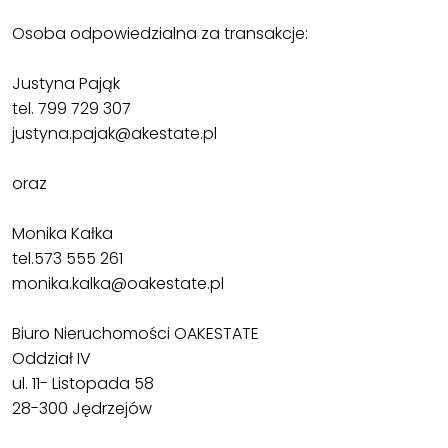
Osoba odpowiedzialna za transakcje:
Justyna Pająk
tel. 799 729 307
justyna.pajak@akestate.pl
oraz
Monika Kałka
tel.573 555 261
monika.kalka@oakestate.pl
Biuro Nieruchomości OAKESTATE
Oddział IV
ul. 11- Listopada 58
28-300 Jędrzejów