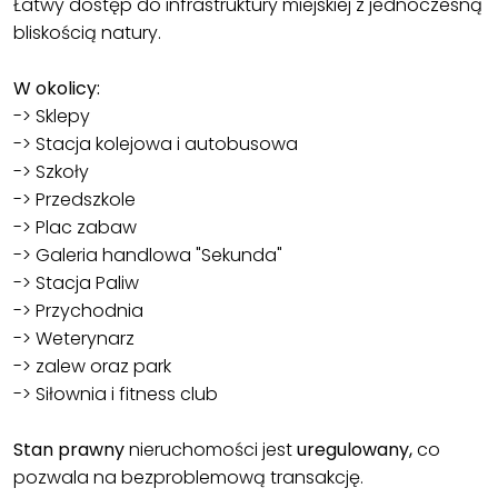
Łatwy dostęp do infrastruktury miejskiej z jednoczesną
bliskością natury.
W okolicy:
-> Sklepy
-> Stacja kolejowa i autobusowa
-> Szkoły
-> Przedszkole
-> Plac zabaw
-> Galeria handlowa "Sekunda"
-> Stacja Paliw
-> Przychodnia
-> Weterynarz
-> zalew oraz park
-> Siłownia i fitness club
Stan prawny
nieruchomości jest
uregulowany,
co
pozwala na bezproblemową transakcję.