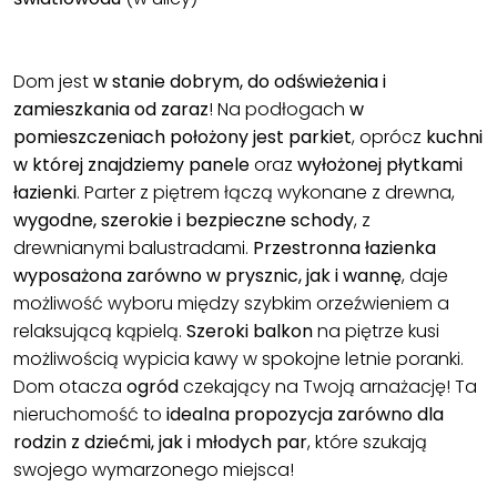
Dom jest
w stanie dobrym, do odświeżenia i
zamieszkania od zaraz
! Na podłogach
w
pomieszczeniach położony jest parkiet
, oprócz
kuchni
w której znajdziemy panele
oraz
wyłożonej płytkami
łazienki
. Parter z piętrem łączą wykonane z drewna,
wygodne, szerokie i bezpieczne schody
, z
drewnianymi balustradami.
Przestronna łazienka
wyposażona zarówno w prysznic, jak i wannę
, daje
możliwość wyboru między szybkim orzeźwieniem a
relaksującą kąpielą.
Szeroki balkon
na piętrze kusi
możliwością wypicia kawy w spokojne letnie poranki.
Dom otacza
ogród
czekający na Twoją arnażację! Ta
nieruchomość to
idealna propozycja zarówno dla
rodzin z dziećmi, jak i młodych par
, które szukają
swojego wymarzonego miejsca!