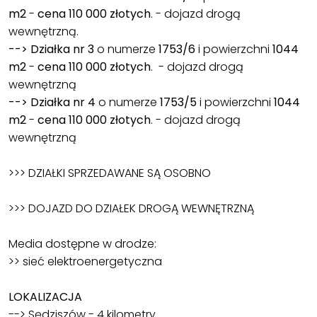
m2
-
cena 110 000 złotych
. - dojazd drogą
wewnętrzną.
--> Działka nr 3
o numerze
1753/6
i powierzchni
1044
m2
-
cena 110 000 złotych
. - dojazd drogą
wewnętrzną
--> Działka nr 4
o numerze
1753/5
i powierzchni
1044
m2
-
cena 110 000 złotych
. - dojazd drogą
wewnętrzną
>>> DZIAŁKI SPRZEDAWANE SĄ OSOBNO
>>> DOJAZD DO DZIAŁEK DROGĄ WEWNĘTRZNĄ
Media dostępne w drodze:
>> sieć elektroenergetyczna
LOKALIZACJA
--> Sędziszów - 4 kilometry