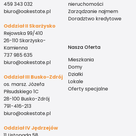
459 343 032
nieruchomości
biuro@oakestate.pl
Zarządzanie najmem
Doradztwo kredytowe
Oddział II Skarżysko
Rejowska 99/410
26-110 Skarżysko-
Nasza Oferta
Kamienna
737 985 635
Mieszkania
biuro@oakestate.pl
Domy
Działki
Oddział III Busko-Zdrój
Lokale
os. marsz. Józefa
Oferty specjalne
Piłsudskiego 1C
28-100 Busko-Zdrój
791-416-213
biuro@oakestate.pl
Oddział IV Jędrzejów
11 Listopada 58