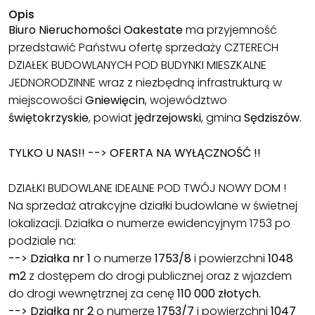
Opis
Biuro Nieruchomości
Oakestate
ma przyjemność
przedstawić Państwu ofertę sprzedaży CZTERECH
DZIAŁEK BUDOWLANYCH POD BUDYNKI MIESZKALNE
JEDNORODZINNE wraz z niezbędną infrastrukturą w
miejscowości
Gniewięcin
, województwo
świętokrzyskie
, powiat
jędrzejowski
, gmina
Sędziszów.
TYLKO U NAS!! --> OFERTA NA WYŁĄCZNOŚĆ !!
DZIAŁKI BUDOWLANE IDEALNE POD TWÓJ NOWY DOM !
Na sprzedaż atrakcyjne działki budowlane w świetnej
lokalizacji. Działka o numerze ewidencyjnym 1753 po
podziale na:
--> Działka nr 1
o numerze
1753/8
i powierzchni
1048
m2
z dostępem do drogi publicznej oraz z wjazdem
do drogi wewnętrznej za cenę
110 000 złotych.
--> Działka nr 2
o numerze
1753/7
i powierzchni
1047