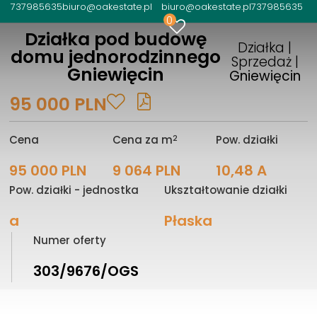
737985635
biuro@oakestate.pl
biuro@oakestate.pl
737985635
0
Działka pod budowę
Działka |
domu jednorodzinnego
Sprzedaż |
Gniewięcin
Gniewięcin
95 000 PLN
2
Cena
Cena za m
Pow. działki
95 000 PLN
9 064 PLN
10,48 A
Pow. działki - jednostka
Ukształtowanie działki
a
Płaska
Numer oferty
303/9676/OGS