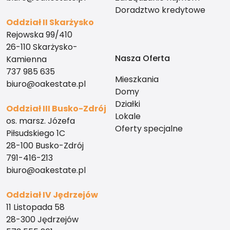
Doradztwo kredytowe
Oddział II Skarżysko
Rejowska 99/410
26-110 Skarżysko-
Nasza Oferta
Kamienna
737 985 635
Mieszkania
biuro@oakestate.pl
Domy
Działki
Oddział III Busko-Zdrój
Lokale
os. marsz. Józefa
Oferty specjalne
Piłsudskiego 1C
28-100 Busko-Zdrój
791-416-213
biuro@oakestate.pl
Oddział IV Jędrzejów
11 Listopada 58
28-300 Jędrzejów