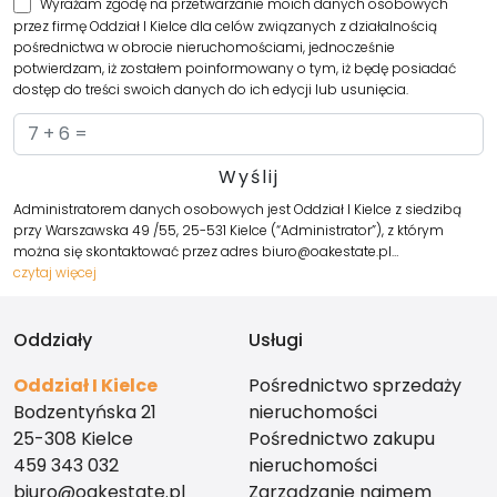
Wyrażam zgodę na przetwarzanie moich danych osobowych
przez firmę Oddział I Kielce dla celów związanych z działalnością
pośrednictwa w obrocie nieruchomościami, jednocześnie
potwierdzam, iż zostałem poinformowany o tym, iż będę posiadać
dostęp do treści swoich danych do ich edycji lub usunięcia.
Administratorem danych osobowych jest Oddział I Kielce z siedzibą
przy Warszawska 49 /55, 25-531 Kielce (“Administrator”), z którym
można się skontaktować przez adres biuro@oakestate.pl…
czytaj więcej
Oddziały
Usługi
Oddział I Kielce
Pośrednictwo sprzedaży
Bodzentyńska 21
nieruchomości
25-308 Kielce
Pośrednictwo zakupu
459 343 032
nieruchomości
biuro@oakestate.pl
Zarządzanie najmem