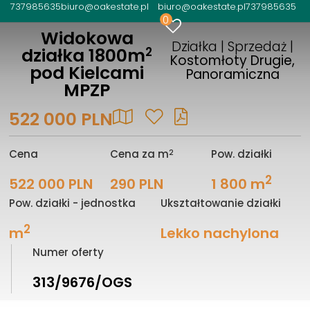
737985635
biuro@oakestate.pl
biuro@oakestate.pl
737985635
0
Widokowa
Działka | Sprzedaż |
2
działka 1800m
Kostomłoty Drugie,
pod Kielcami
Panoramiczna
MPZP
522 000 PLN
2
Cena
Cena za m
Pow. działki
2
522 000 PLN
290 PLN
1 800 m
Pow. działki - jednostka
Ukształtowanie działki
2
m
Lekko nachylona
Numer oferty
313/9676/OGS