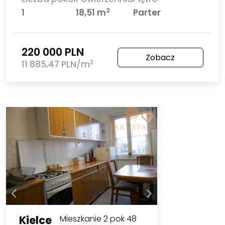
2
1
18,51 m
Parter
220 000 PLN
Zobacz
2
11 885,47 PLN/m
Kielce
Mieszkanie 2 pok 48