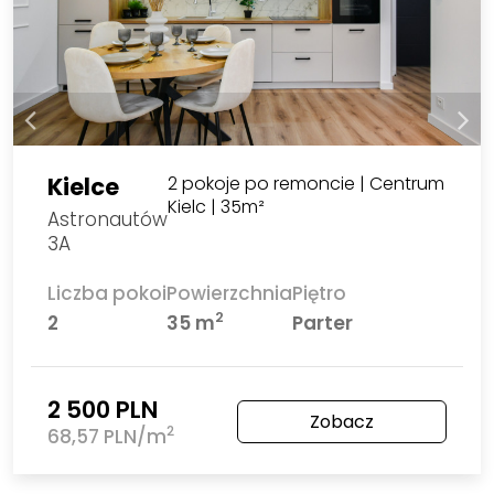
Kielce
2 pokoje po remoncie | Centrum
Kielc | 35m²
Astronautów
3A
Liczba pokoi
Powierzchnia
Piętro
2
2
35 m
Parter
2 500 PLN
Zobacz
2
68,57 PLN/m