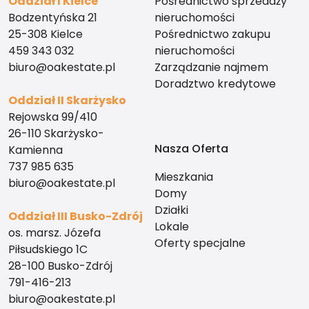
Oddział I Kielce
Pośrednictwo sprzedaży
Bodzentyńska 21
nieruchomości
25-308 Kielce
Pośrednictwo zakupu
459 343 032
nieruchomości
biuro@oakestate.pl
Zarządzanie najmem
Doradztwo kredytowe
Oddział II Skarżysko
Rejowska 99/410
26-110 Skarżysko-
Nasza Oferta
Kamienna
737 985 635
Mieszkania
biuro@oakestate.pl
Domy
Działki
Oddział III Busko-Zdrój
Lokale
os. marsz. Józefa
Oferty specjalne
Piłsudskiego 1C
28-100 Busko-Zdrój
791-416-213
biuro@oakestate.pl