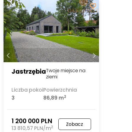
Jastrzębia
Twoje miejsce na
ziemi
Liczba pokoi
Powierzchnia
2
3
86,89 m
1 200 000 PLN
Zobacz
2
13 810,57 PLN/m