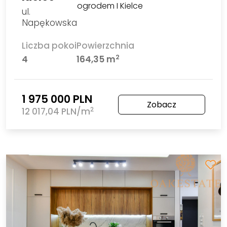
ogrodem I Kielce
ul.
Napękowska
Liczba pokoi
Powierzchnia
2
4
164,35 m
1 975 000 PLN
Zobacz
2
12 017,04 PLN/m