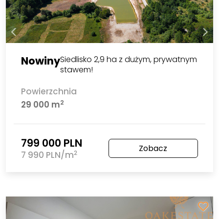
Nowiny
Siedlisko 2,9 ha z dużym, prywatnym
stawem!
Powierzchnia
2
29 000 m
799 000 PLN
Zobacz
2
7 990 PLN/m