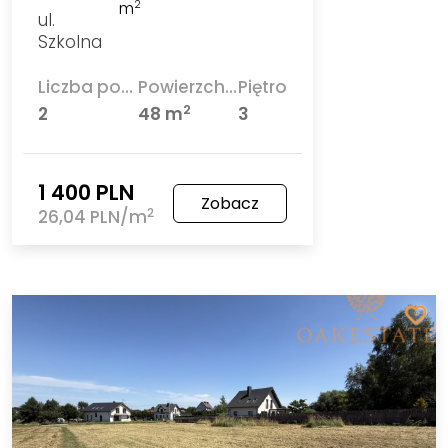
m
2
ul.
Szkolna
Liczba pokoi
Powierzchnia
Piętro
2
2
48 m
3
1 400 PLN
Zobacz
2
26,04 PLN/m