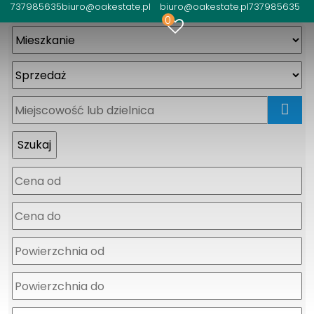
737985635
biuro@oakestate.pl
biuro@oakestate.pl
737985635
0
mapa