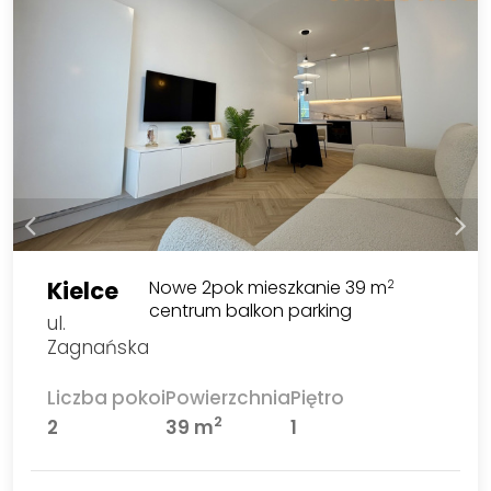
Kielce
Nowe 2pok mieszkanie 39 m
2
centrum balkon parking
ul.
Zagnańska
Liczba pokoi
Powierzchnia
Piętro
2
2
39 m
1