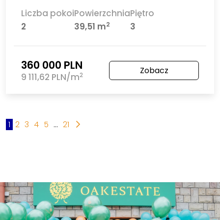
Liczba pokoi
Powierzchnia
Piętro
2
2
39,51 m
3
360 000 PLN
Zobacz
2
9 111,62 PLN/m
1
2
3
4
5
...
21