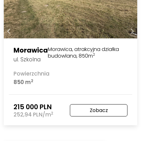
Morawica
Morawica, atrakcyjna działka
budowlana, 850m
2
ul. Szkolna
Powierzchnia
2
850 m
215 000 PLN
Zobacz
2
252,94 PLN/m