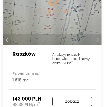
Raszków
Atrakcyjne działki
budowlane pod nowy
dom 1618m
,
2
Powierzchnia
2
1 618 m
143 000 PLN
Zobacz
2
88,38 PLN/m