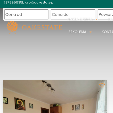
737985635
biuro@oakestate.pl
NASZA OFERTA
KA
SZKOLENIA
KONT