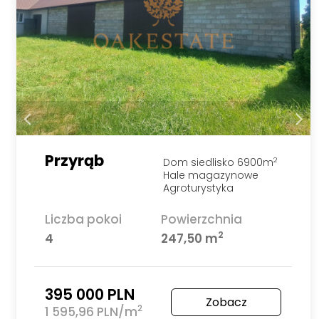
Przyrąb
Dom siedlisko 6900m
2
Hale magazynowe
Agroturystyka
Liczba pokoi
Powierzchnia
2
4
247,50 m
395 000 PLN
Zobacz
2
1 595,96 PLN/m