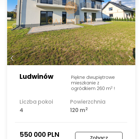
Ludwinów
Piękne dwupiętrowe
mieszkanie z
ogródkiem 260 m
!
2
Liczba pokoi
Powierzchnia
2
4
120 m
550 000 PLN
Zobacz