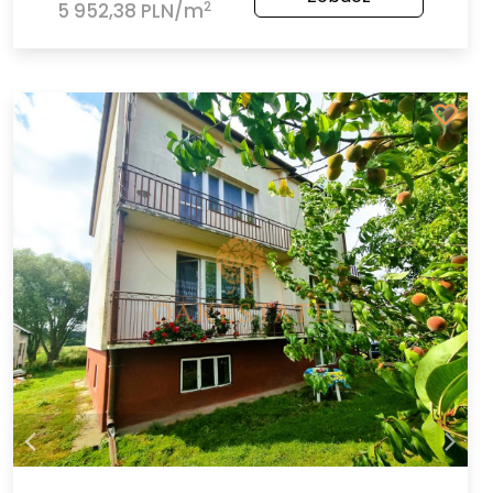
2
5 952,38 PLN/m