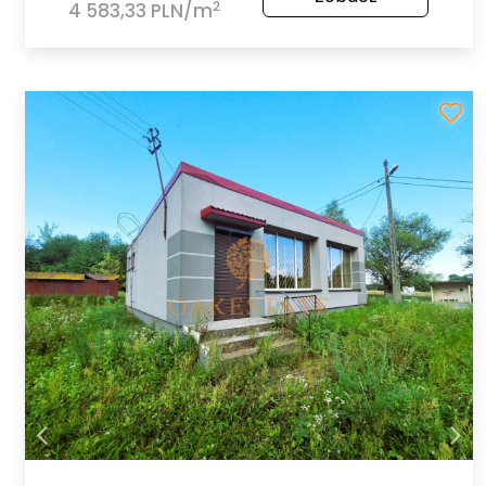
2
4 583,33 PLN/m