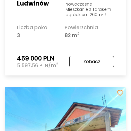
Ludwinów
Nowoczesne
Mieszkanie z Tarasem
ogródkiem 260m
!!!
2
Liczba pokoi
Powierzchnia
2
3
82 m
459 000 PLN
Zobacz
2
5 597,56 PLN/m