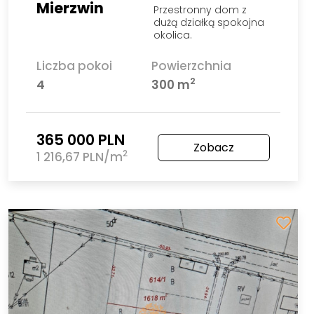
Mierzwin
Przestronny dom z
dużą działką spokojna
okolica.
Liczba pokoi
Powierzchnia
2
4
300 m
365 000 PLN
Zobacz
2
1 216,67 PLN/m