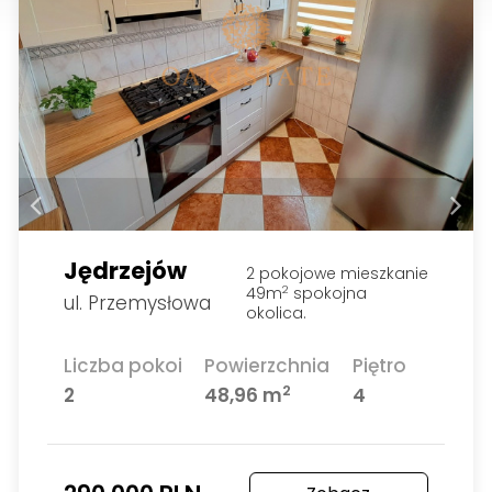
Jędrzejów
2 pokojowe mieszkanie
49m
spokojna
2
ul. Przemysłowa
okolica.
Liczba pokoi
Powierzchnia
Piętro
2
2
48,96 m
4