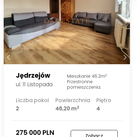
Jędrzejów
Mieszkanie 46.2m
2
Przestronne
ul. 11 Listopada
pomieszczenia.
Liczba pokoi
Powierzchnia
Piętro
2
2
46,20 m
4
275 000 PLN
Zobacz