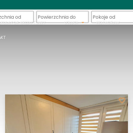
m
LKULATOR KREDYTOWY
USŁUGI
INSTAGRAM
AKT