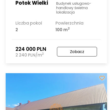
Potok Wielki
Budynek usługowo-
handlowy świetna
lokalizacja
Liczba pokoi
Powierzchnia
2
2
100 m
224 000 PLN
Zobacz
2
2 240 PLN/m