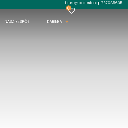
biuro@oakestate.pl
737985635
0
NASZ ZESPÓŁ
KARIERA