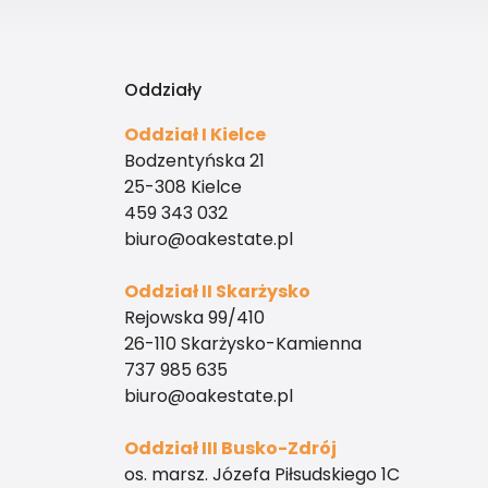
Oddziały
Oddział I Kielce
Bodzentyńska 21
25-308 Kielce
459 343 032
biuro@oakestate.pl
Oddział II Skarżysko
Rejowska 99/410
26-110 Skarżysko-Kamienna
737 985 635
biuro@oakestate.pl
Oddział III Busko-Zdrój
os. marsz. Józefa Piłsudskiego 1C