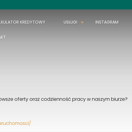
LKULATOR KREDYTOWY
USŁUGI
INSTAGRAM
AKT
nowsze oferty oraz codzienność pracy w naszym biurze?
eruchomosci/