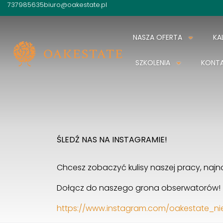
737985635
biuro@oakestate.pl
NASZA OFERTA
KA
SZKOLENIA
KONT
ŚLEDŹ NAS NA INSTAGRAMIE!
Chcesz zobaczyć kulisy naszej pracy, naj
Dołącz do naszego grona obserwatorów!
https://www.instagram.com/oakestate_ni