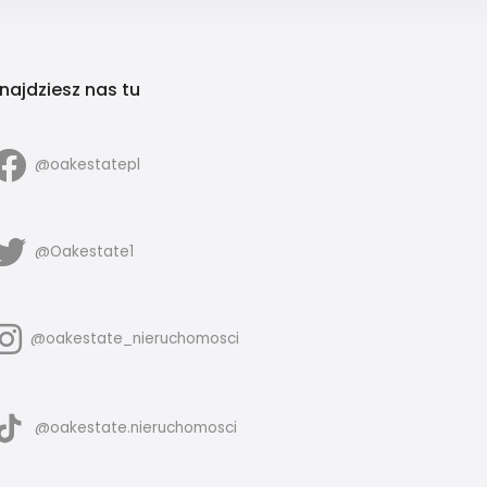
najdziesz nas tu
@oakestatepl
@Oakestate1
@oakestate_nieruchomosci
@oakestate.nieruchomosci