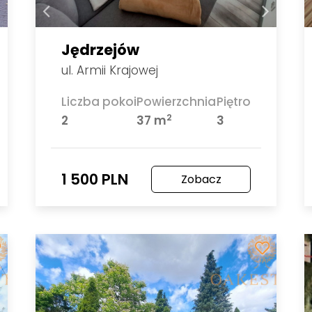
Jędrzejów
ul. Armii Krajowej
Liczba pokoi
Powierzchnia
Piętro
2
2
37 m
3
1 500 PLN
Zobacz