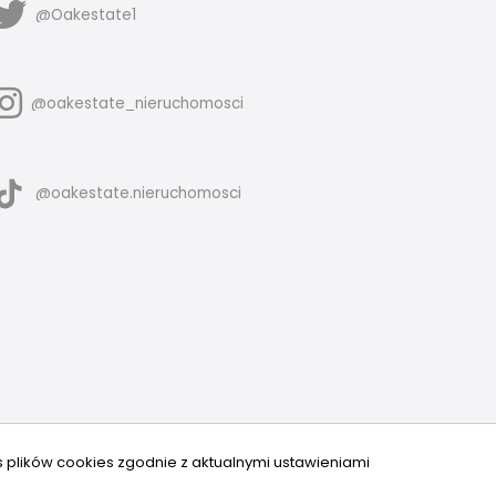
@Oakestate1
@oakestate_nieruchomosci
@oakestate.nieruchomosci
s plików cookies zgodnie z aktualnymi ustawieniami