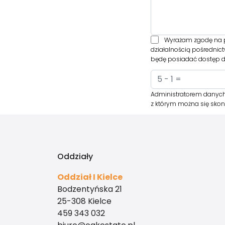
Wyrażam zgodę na p
działalnością pośrednic
będę posiadać dostęp do
Administratorem danych o
z którym można się skon
Oddziały
Oddział I Kielce
Bodzentyńska 21
25-308 Kielce
459 343 032