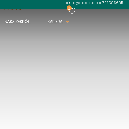
biuro@oakestate.pl
737985635
73 555 261
0
NASZ ZESPÓŁ
KARIERA