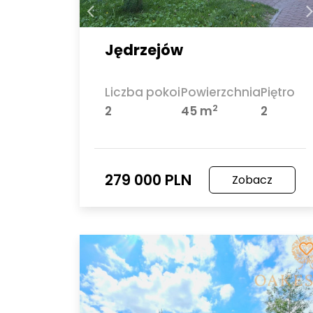
Jędrzejów
Liczba pokoi
Powierzchnia
Piętro
2
2
45 m
2
279 000 PLN
Zobacz