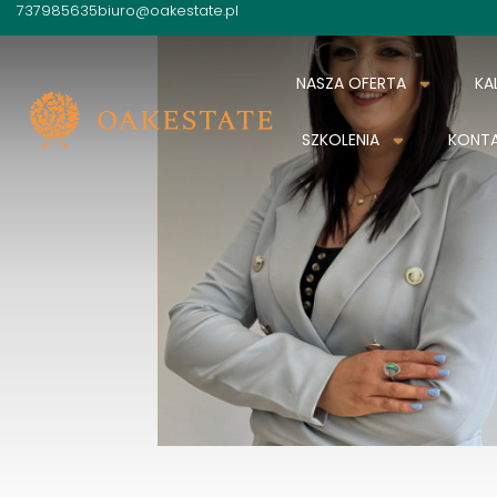
737985635
biuro@oakestate.pl
NASZA OFERTA
KA
SZKOLENIA
KONT