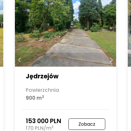
Jędrzejów
Powierzchnia
2
900 m
153 000 PLN
Zobacz
2
170 PLN/m