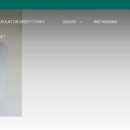
monika.kalka@oakestate.pl
5
LKULATOR KREDYTOWY
USŁUGI
INSTAGRAM
AKT