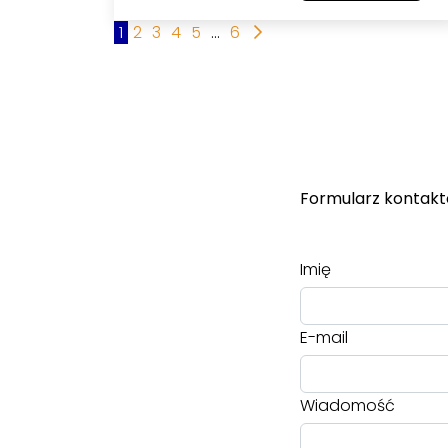
1
2
3
4
5
...
6
Formularz kontak
Imię
E-mail
Wiadomość