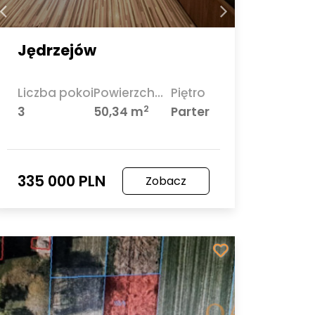
Jędrzejów
Liczba pokoi
Powierzchnia
Piętro
2
3
50,34 m
Parter
335 000 PLN
Zobacz