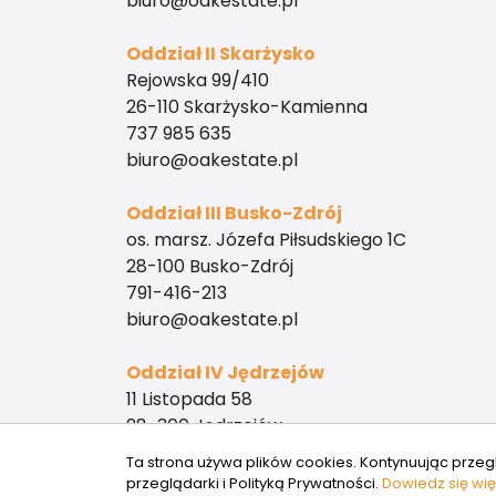
biuro@oakestate.pl
Oddział II Skarżysko
Rejowska 99/410
26-110 Skarżysko-Kamienna
737 985 635
biuro@oakestate.pl
Oddział III Busko-Zdrój
os. marsz. Józefa Piłsudskiego 1C
28-100 Busko-Zdrój
791-416-213
biuro@oakestate.pl
Oddział IV Jędrzejów
11 Listopada 58
28-300 Jędrzejów
573 555 261
Ta strona używa plików cookies. Kontynuując przeg
biuro@oakestate.pl
przeglądarki i Polityką Prywatności.
Dowiedz się wię