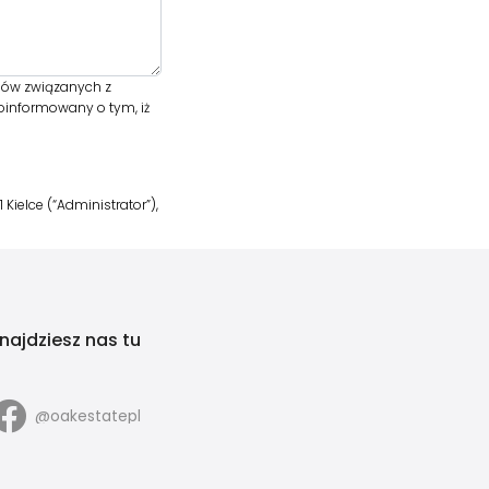
lów związanych z
oinformowany o tym, iż
ielce (“Administrator”),
najdziesz nas tu
@oakestatepl