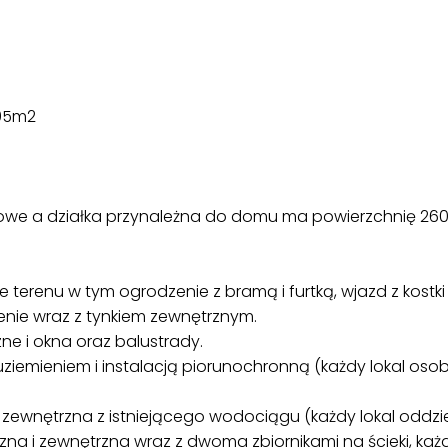
.05m2
jowe a działka przynależna do domu ma powierzchnię 26
renu w tym ogrodzenie z bramą i furtką, wjazd z kostki 
lenie wraz z tynkiem zewnętrznym.
e i okna oraz balustrady.
 uziemieniem i instalacją piorunochronną (każdy lokal oso
 zewnętrzna z istniejącego wodociągu (każdy lokal oddzi
rzna i zewnętrzna wraz z dwoma zbiornikami na ścieki, każ