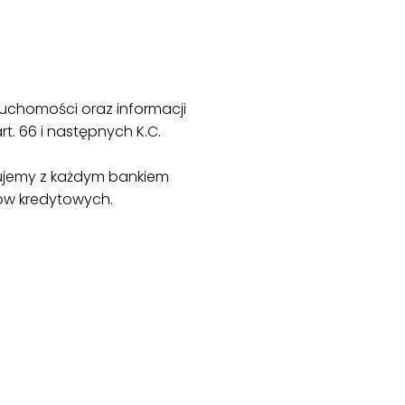
ruchomości oraz informacji
rt. 66 i następnych K.C.
ujemy z każdym bankiem
ów kredytowych.