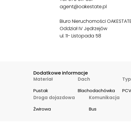
agent@oakestate.pl
Biuro Nieruchomości OAKESTAT
Oddział IV Jędrzejów
ul. 11- Listopada 58
Dodatkowe informacje
Materiał
Dach
Typ
Pustak
Blachodachówka
PC
Droga dojazdowa
Komunikacja
Żwirowa
Bus