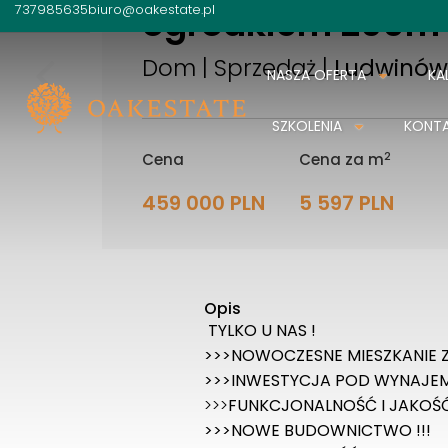
ogródkiem 260m
737985635
biuro@oakestate.pl
Dom | Sprzedaż |
Ludwinó
NASZA OFERTA
KA
SZKOLENIA
KONT
2
Cena
Cena za m
459 000 PLN
5 597 PLN
Opis
TYLKO U NAS !
>>>NOWOCZESNE MIESZKANIE 
>>>INWESTYCJA POD WYNAJE
>>>
FUNKCJONALNOŚĆ I JAKOŚĆ
>>>NOWE BUDOWNICTWO !!!