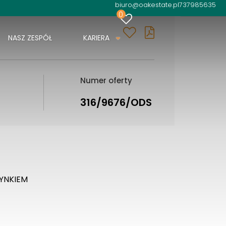
biuro@oakestate.pl
737985635
0
NASZ ZESPÓŁ
KARIERA
Numer oferty
316/9676/ODS
YNKIEM