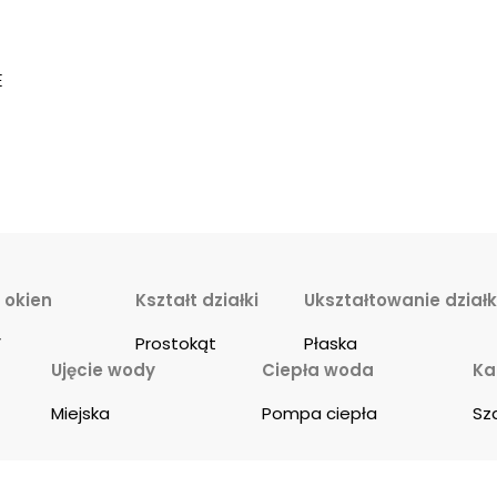
E
 okien
Kształt działki
Ukształtowanie działk
V
Prostokąt
Płaska
Ujęcie wody
Ciepła woda
Ka
Miejska
Pompa ciepła
Sz