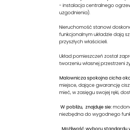
- instalacja centralnego ogr
uzgodnienia).
Nieruchomość stanowi doskonał
funkcjonalnym układzie dają sz
przyszłych właścicieli.
Układ pomieszczeń został zap
tworzeniu własnej przestrzeni ż
Malownicza spokojna cicha ok
miejsce, dające gwarancję ciszy
mieć, w zasięgu swojej ręki, dost
W pobliżu, znajduje sie:
mcdonal
niezbędna do wygodnego funk
Możliwość wyboru standardu 