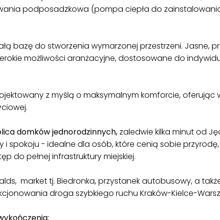
zewania podposadzkowa (pompa ciepła do zainstalowania
ą bazę do stworzenia wymarzonej przestrzeni. Jasne, p
erokie możliwości aranżacyjne, dostosowane do indywidua
rojektowany z myślą o maksymalnym komforcie, oferując
yciowej.
olica domków jednorodzinnych,
zaledwie kilka minut od J
 i spokoju - idealne dla osób, które cenią sobie przyrodę
ęp do pełnej infrastruktury miejskiej.
ds, market tj. Biedronka, przystanek autobusowy, a także 
cjonowania droga szybkiego ruchu Kraków-Kielce-Wars
wykończenia: