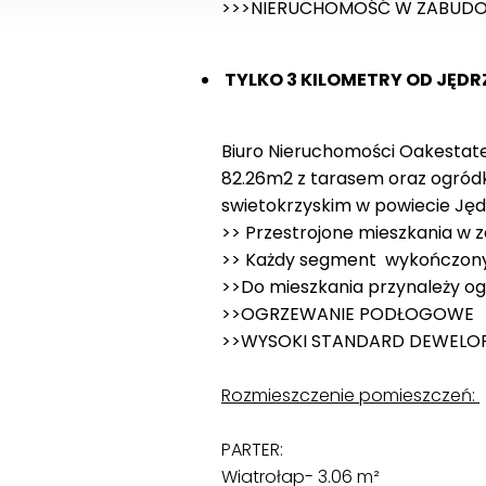
>>>NIERUCHOMOŚĆ W ZABUDOW
TYLKO 3 KILOMETRY OD JĘD
Biuro Nieruchomości Oakestate
82.26m2 z tarasem oraz ogród
swietokrzyskim w powiecie Jęd
>> Przestrojone mieszkania w z
>> Każdy segment wykończony 
>>Do mieszkania przynależy o
>>OGRZEWANIE PODŁOGOWE
>>WYSOKI STANDARD DEWELOP
Rozmieszczenie pomieszczeń:
PARTER:
Wiatrołap- 3.06 m²