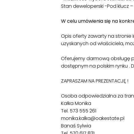
Stan deweloperski -Pod klucz 
W celu umówienia się na konkr
Opis oferty zawarty na stronie
uzyskanych od właściciela, może
Oferujemy darmową obsługę p
dostępnym na polskim rynku . 
ZAPRASZAM NA PREZENTACJĘ !
Osoba odpowiedzialna za tran
Kałka Monika
Tel. 573 555 261
monika.kalka@oakestate.pl
Banaś Sylwia
Tel. 570 617 831