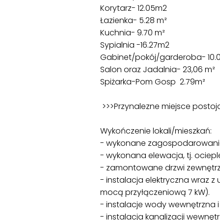
Korytarz- 12.05m2
Łazienka- 5.28 m²
Kuchnia- 9.70 m²
Sypialnia -16.27m2
Gabinet/pokój/garderoba- 10
Salon oraz Jadalnia- 23,06 m²
Spiżarka-Pom Gosp 2.79m²
>>>Przynalezne miejsce posto
Wykończenie lokali/mieszkań:
- wykonane zagospodarowanie te
- wykonana elewacja, tj. ociep
- zamontowane drzwi zewnętrzn
- instalacja elektryczna wraz z
mocą przyłączeniową 7 kW).
- instalacje wody wewnętrzna i
- instalacja kanalizacji wewnęt