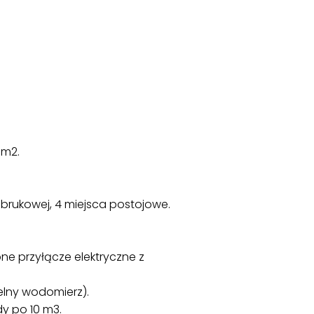
0m2.
brukowej, 4 miejsca postojowe.
bne przyłącze elektryczne z
elny wodomierz).
dy po 10 m3.