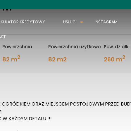
!!!
2
w
LKULATOR KREDYTOWY
USŁUGI
INSTAGRAM
AKT
Powierzchnia
Powierzchnia użytkowa
Pow. działki
2
2
82 m
82 m2
260 m
Z OGRÓDKIEM ORAZ MIEJSCEM POSTOJOWYM PRZED BUD
M
 W KAŻDYM DETALU !!!