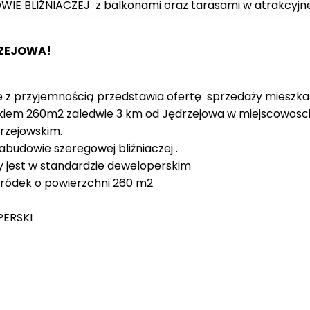
IE BLIŹNIACZEJ
z
balkonami oraz tarasami w atrakcyjne
RZEJOWA!
 z przyjemnością przedstawia ofertę sprzedaży mieszkan
kiem 260m2 zaledwie 3 km od Jędrzejowa w miejscowosc
rzejowskim.
abudowie szeregowej bliźniaczej .
jest w standardzie deweloperskim
gródek o powierzchni 260 m2
ERSKI